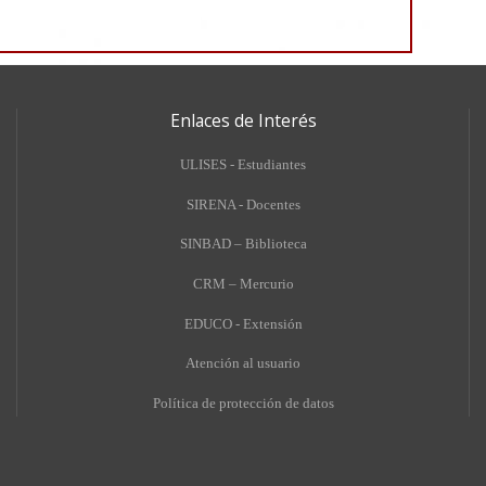
Enlaces de Interés
ULISES - Estudiantes
SIRENA - Docentes
SINBAD – Biblioteca
CRM – Mercurio
EDUCO - Extensión
A
tención al usuario
Política de protección de datos