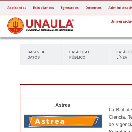
Pasar
Aspirantes
Estudiantes
Egresados
Docentes
Administrati
al
contenido
Universida
principal
BASES DE
CATÁLOGO
CATÁLO
DATOS
PÚBLICO
LÍNEA
Astrea
La Bibliot
Ciencia, T
de vigenci
Secretaría 