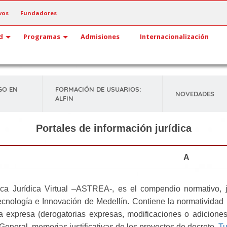
vos
Fundadores
d
Programas
Admisiones
Internacionalización
GO EN
FORMACIÓN DE USUARIOS:
NOVEDADES
ALFIN
Portales de información jurídica
A
eca Jurídica Virtual –ASTREA-, es el compendio normativo, ju
ecnología e Innovación de Medellín. Contiene la normatividad m
a expresa (derogatorias expresas, modificaciones o adiciones)
General, memorias justificativas de los proyectos de decreto.
Tu