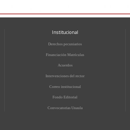
Institucional
Derechos pecuniarios
Financiación Matrículas
Acuerdos
Intervenciones del rector
Correo institucional
Fondo Editorial
Convocatorias Unaula