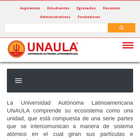
Pasar
Aspirantes
Estudiantes
Egresados
Docentes
al
Administrativos
Fundadores
contenido
principal
Search
Search
Togg
navig
La Universidad Autónoma Latinoamericana
UNAULA comprende su ecosistema como una
unidad, que está compuesta de una serie partes
que se intercomunican a manera de sistema
atómico en el cual giran sus partículas e