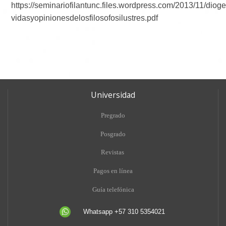
https://seminariofilantunc.files.wordpress.com/2013/11/diog
vidasyopinionesdelosfilosofosilustres.pdf
Universidad
Pregrado
Posgrado
Revistas
Pagos en línea
Guía telefónica
Whatsapp +57 310 5354021