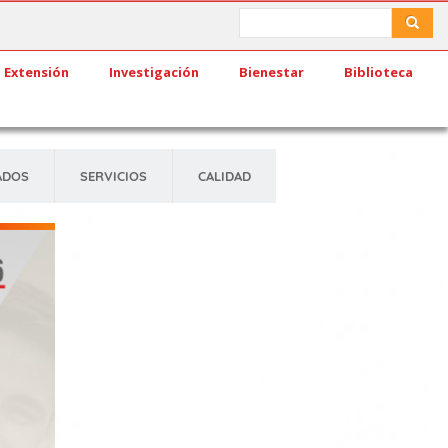
Search
Search
Extensión
Investigación
Bienestar
Biblioteca
ADOS
SERVICIOS
CALIDAD