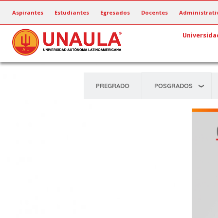
Pasar
Aspirantes
Estudiantes
Egresados
Docentes
Administrati
al
contenido
Universida
principal
POSGRADOS
PREGRADO