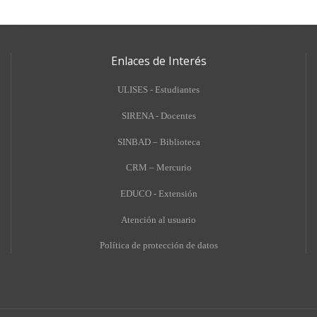
Enlaces de Interés
ULISES - Estudiantes
SIRENA - Docentes
SINBAD – Biblioteca
CRM – Mercurio
EDUCO - Extensión
A
tención al usuario
Política de protección de datos