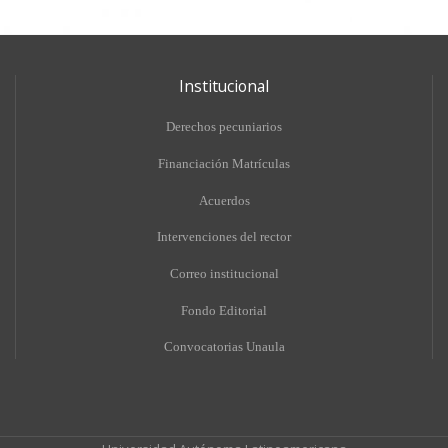
Institucional
Derechos pecuniarios
Financiación Matrículas
Acuerdos
Intervenciones del rector
Correo institucional
Fondo Editorial
Convocatorias Unaula