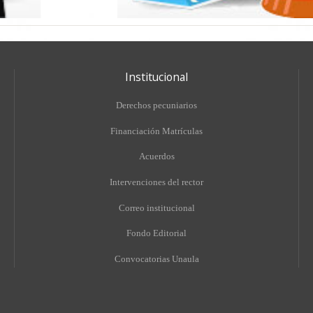
Institucional
Derechos pecuniarios
Financiación Matrículas
Acuerdos
Intervenciones del rector
Correo institucional
Fondo Editorial
Convocatorias Unaula