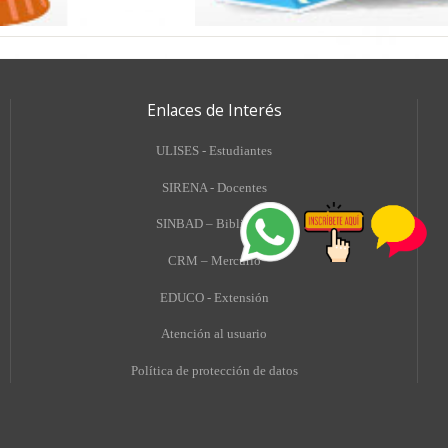
Enlaces de Interés
ULISES - Estudiantes
SIRENA - Docentes
SINBAD – Biblioteca
CRM – Mercurio
EDUCO - Extensión
A
tención al usuario
Política de protección de datos