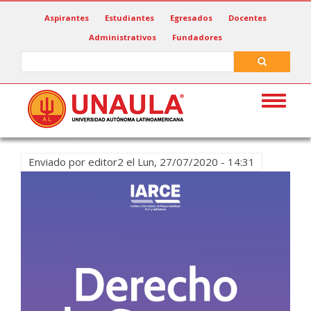
Pasar
Aspirantes
Estudiantes
Egresados
Docentes
al
Administrativos
Fundadores
contenido
principal
Search
Search
Toggle
navigat
Enviado por
editor2
el
Lun, 27/07/2020 - 14:31