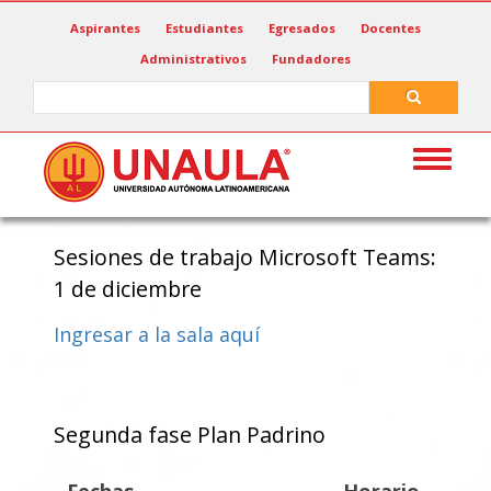
Pasar
Aspirantes
Estudiantes
Egresados
Docentes
al
Administrativos
Fundadores
contenido
principal
Search
Search
Toggle
navigat
Sesiones de trabajo Microsoft Teams:
1 de diciembre
Ingresar a la sala aquí
Segunda fase Plan Padrino