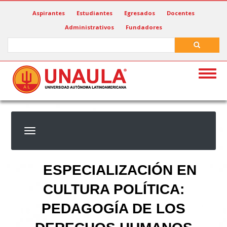
Pasar
Aspirantes
Estudiantes
Egresados
Docentes
al
Administrativos
Fundadores
contenido
principal
Search
Search
Togg
navig
ESPECIALIZACIÓN EN
CULTURA POLÍTICA:
PEDAGOGÍA DE LOS