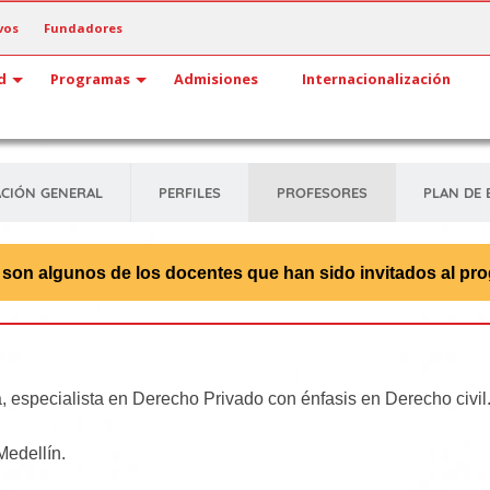
vos
Fundadores
d
Programas
Admisiones
Internacionalización
CIÓN GENERAL
PERFILES
PROFESORES
PLAN DE 
 son algunos de los docentes que han sido invitados al pr
, especialista en Derecho Privado con énfasis en Derecho civil
Medellín.