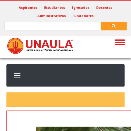
Pasar
Aspirantes
Estudiantes
Egresados
Docentes
al
Administrativos
Fundadores
contenido
principal
Search
Search
Togg
navig