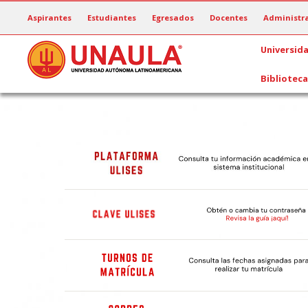
Pasar
Aspirantes
Estudiantes
Egresados
Docentes
Administra
al
contenido
Universid
principal
Biblioteca