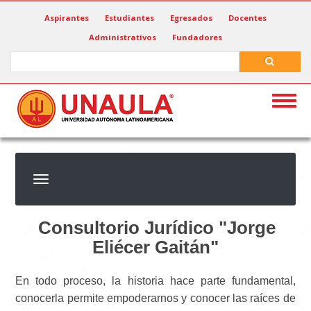
Pasar
Aspirantes
Estudiantes
Egresados
Docentes
al
Administrativos
Fundadores
contenido
principal
Search
Search
Togg
navig
Consultorio Jurídico "Jorge
Eliécer Gaitán"
En todo proceso, la historia hace parte fundamental,
conocerla permite empoderarnos y conocer las raíces de