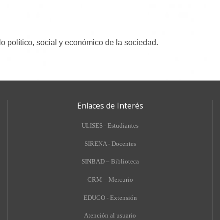
 político, social y económico de la sociedad.
Enlaces de Interés
ULISES - Estudiantes
SIRENA - Docentes
SINBAD – Biblioteca
CRM – Mercurio
EDUCO - Extensión
A
tención al usuario