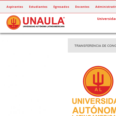
Pasar
Aspirantes
Estudiantes
Egresados
Docentes
Administrati
al
contenido
Universida
principal
TRANSFERENCIA DE CON