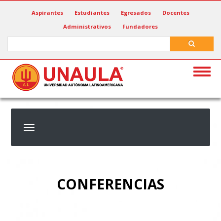
Pasar
Aspirantes
Estudiantes
Egresados
Docentes
al
Administrativos
Fundadores
contenido
principal
Search
Search
Togg
navig
CONFERENCIAS