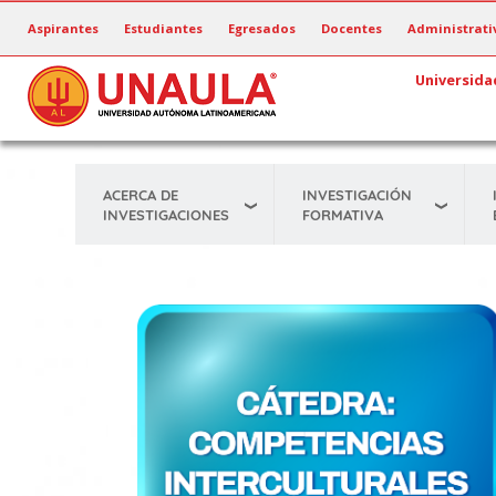
Pasar
Aspirantes
Estudiantes
Egresados
Docentes
Administrati
al
contenido
Universida
principal
ACERCA DE
INVESTIGACIÓN
INVESTIGACIONES
FORMATIVA