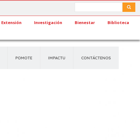
Search
Search
Extensión
Investigación
Bienestar
Biblioteca
POMOTE
IMPACTU
CONTÁCTENOS