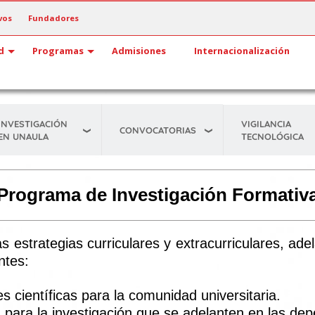
vos
Fundadores
d
Programas
Admisiones
Internacionalización
INVESTIGACIÓN
VIGILANCIA
CONVOCATORIAS
EN UNAULA
TECNOLÓGICA
Programa de Investigación Formativ
as estrategias curriculares y extracurriculares, 
ntes:
s científicas para la comunidad universitaria.
n para la investigación que se adelanten en las de