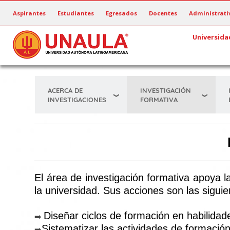
Pasar
Aspirantes
Estudiantes
Egresados
Docentes
Administrati
al
contenido
Universida
principal
ACERCA DE
INVESTIGACIÓN
INVESTIGACIONES
FORMATIVA
El área de investigación formativa apoya l
la universidad. Sus acciones son las siguie
Diseñar ciclos de formación en habilidade
➡️
Sistematizar las actividades de formació
➡️