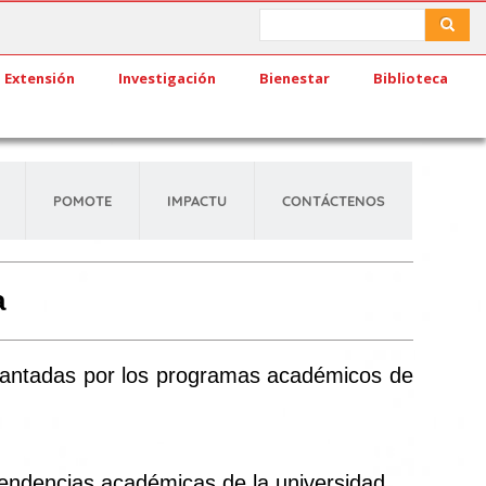
Search
Search
Extensión
Investigación
Bienestar
Biblioteca
POMOTE
IMPACTU
CONTÁCTENOS
a
adelantadas por los programas académicos de
pendencias académicas de la universidad.