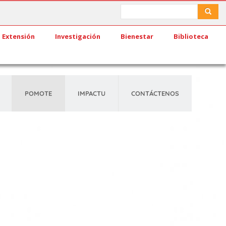
Search
Search
Extensión
Investigación
Bienestar
Biblioteca
POMOTE
IMPACTU
CONTÁCTENOS