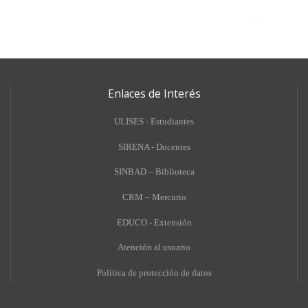
Enlaces de Interés
ULISES - Estudiantes
SIRENA - Docentes
SINBAD – Biblioteca
CRM – Mercurio
EDUCO - Extensión
A
tención al usuario
Política de protección de datos