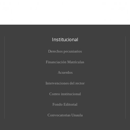
Institucional
Derechos pecuniarios
Financiación Matrículas
Acuerdos
Intervenciones del rector
Correo institucional
Fondo Editorial
Convocatorias Unaula