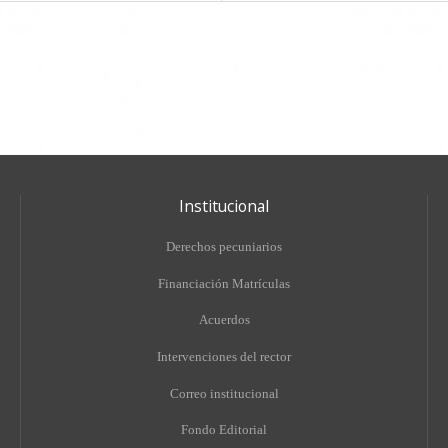
Institucional
Derechos pecuniarios
Financiación Matrículas
Acuerdos
Intervenciones del rector
Correo institucional
Fondo Editorial