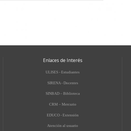
Enlaces de Interés
ULISES - Estudiantes
SIRENA - Docentes
SINBAD – Biblioteca
CRM – Mercurio
EDUCO - Extensión
A
tención al usuario