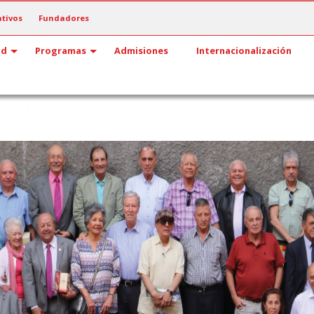
tivos
Fundadores
ad
Programas
Admisiones
Internacionalización