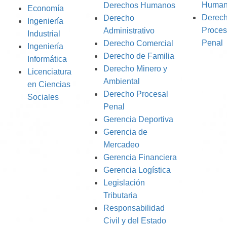
Human
Derechos Humanos
Economía
Derec
Derecho
Ingeniería
Proces
Administrativo
Industrial
Penal
Derecho Comercial
Ingeniería
Derecho de Familia
Informática
Derecho Minero y
Licenciatura
Ambiental
en Ciencias
Derecho Procesal
Sociales
Penal
Gerencia Deportiva
Gerencia de
Mercadeo
Gerencia Financiera
Gerencia Logística
Legislación
Tributaria
Responsabilidad
Civil y del Estado