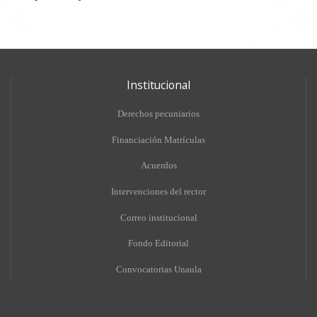
Institucional
Derechos pecuniarios
Financiación Matrículas
Acuerdos
Intervenciones del rector
Correo institucional
Fondo Editorial
Convocatorias Unaula