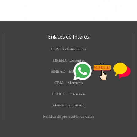
Enlaces de Interés
ULISES - Estudiantes
SIRENA - Docentes
SINBAD – Biblioteca
CRM – Mercurio
EDUCO - Extensión
A
tención al usuario
Política de protección de datos