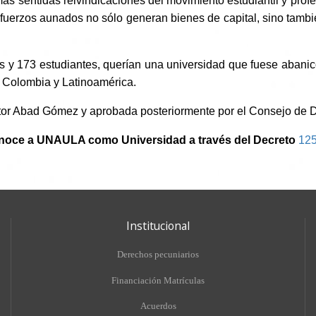
ás sentidas reivindicaciones del movimiento estudiantil y profe
fuerzos aunados no sólo generan bienes de capital, sino tambié
s y 173 estudiantes, querían una universidad que fuese abanico
e Colombia y Latinoamérica.
ctor Abad Gómez y aprobada posteriormente por el Consejo de 
conoce a UNAULA como Universidad a través del Decreto
12
Institucional
Derechos pecuniarios
Financiación Matrículas
Acuerdos