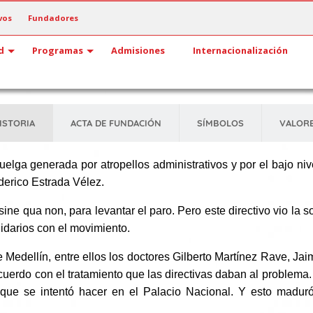
vos
Fundadores
d
Programas
Admisiones
Internacionalización
ISTORIA
ACTA DE FUNDACIÓN
SÍMBOLOS
VALOR
elga generada por atropellos administrativos y por el bajo niv
derico Estrada Vélez.
 sine qua non, para levantar el paro. Pero este directivo vio la
darios con el movimiento.
edellín, entre ellos los doctores Gilberto Martínez Rave, Jaim
cuerdo con el tratamiento que las directivas daban al problema.
lo que se intentó hacer en el Palacio Nacional. Y esto madu