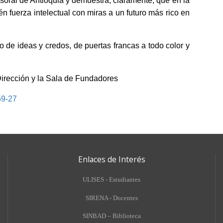
soral de Antioquia y demuestra, claramente, que en la
n fuerza intelectual con miras a un futuro más rico en
 de ideas y credos, de puertas francas a todo color y
Dirección y la Sala de Fundadores
59-27
Enlaces de Interés
ULISES - Estudiantes
SIRENA - Docentes
SINBAD – Biblioteca