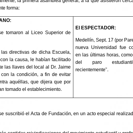
mente, la primera asamblea general, a la que asistieron cerca
nte forma:
ANO:
El ESPECTADOR:
e tomaron al Liceo Superior de
Medellín, Sept. 17 (por Par
nueva Universidad fue co
las directivas de dicha Escuela,
en las últimas horas, com
on la causa, le habían facilitado
del paro estudianti
e las llaves del local al Dr. Jaime
recientemente".
 con la condición, a fin de evitar
ntra aquéllas, que dijera que por
an tomado el establecimiento.
e suscribió el Acta de Fundación, en un acto especial realiza