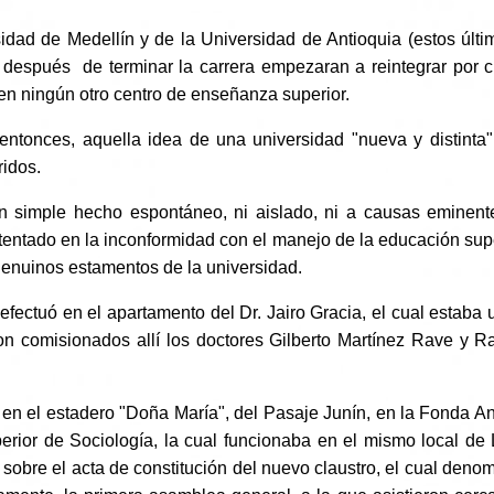
sidad de Medellín y de la Universidad de Antioquia (estos últ
después de terminar la carrera empezaran a reintegrar por cu
en ningún otro centro de enseñanza superior.
entonces, aquella idea de una universidad "nueva y distinta"
ridos.
 simple hecho espontáneo, ni aislado, ni a causas eminent
tentado en la inconformidad con el manejo de la educación sup
 genuinos estamentos de la universidad.
fectuó en el apartamento del Dr. Jairo Gracia, el cual estaba u
ron comisionados allí los doctores Gilberto Martínez Rave y 
en el estadero "Doña María", del Pasaje Junín, en la Fonda An
perior de Sociología, la cual funcionaba en el mismo local de 
ar sobre el acta de constitución del nuevo claustro, el cual d