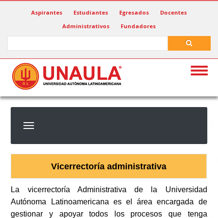
Pasar
Aspirantes
Estudiantes
Egresados
Docentes
al
Administrativos
Fundadores
contenido
principal
Search
Search
Togg
navig
Vicerrectoría administrativa
La vicerrectoría Administrativa de la Universidad
Autónoma Latinoamericana es el área encargada de
gestionar y apoyar todos los procesos que tenga