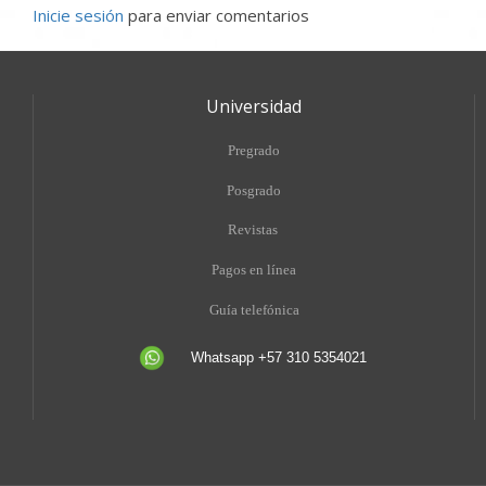
Inicie sesión
para enviar comentarios
Universidad
Pregrado
Posgrado
Revistas
Pagos en línea
Guía telefónica
Whatsapp +57 310 5354021