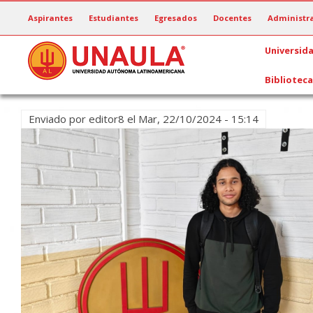
Pasar
Aspirantes
Estudiantes
Egresados
Docentes
Administra
al
contenido
Universid
principal
Biblioteca
Enviado por
editor8
el
Mar, 22/10/2024 - 15:14