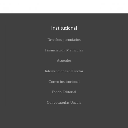
Institucional
Derechos pecuniarios
Financiación Matrículas
Acuerdos
Intervenciones del rector
Correo institucional
Fondo Editorial
Convocatorias Unaula