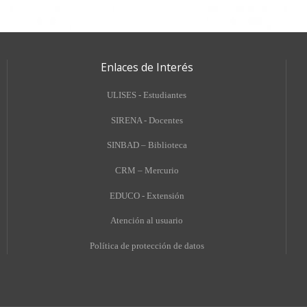
Enlaces de Interés
ULISES - Estudiantes
SIRENA - Docentes
SINBAD – Biblioteca
CRM – Mercurio
EDUCO - Extensión
A
tención al usuario
Política de protección de datos