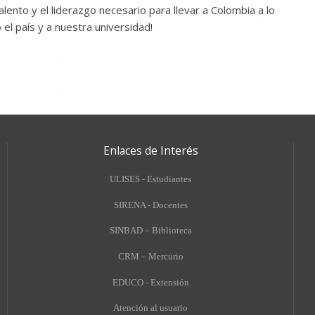
nto y el liderazgo necesario para llevar a Colombia a lo
 el país y a nuestra universidad!
Enlaces de Interés
ULISES - Estudiantes
SIRENA - Docentes
SINBAD – Biblioteca
CRM – Mercurio
EDUCO - Extensión
A
tención al usuario