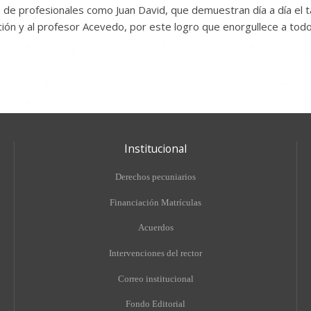
e profesionales como Juan David, que demuestran día a día el tale
ección y al profesor Acevedo, por este logro que enorgullece a todo
Institucional
Derechos pecuniarios
Financiación Matrículas
Acuerdos
Intervenciones del rector
Correo institucional
Fondo Editorial