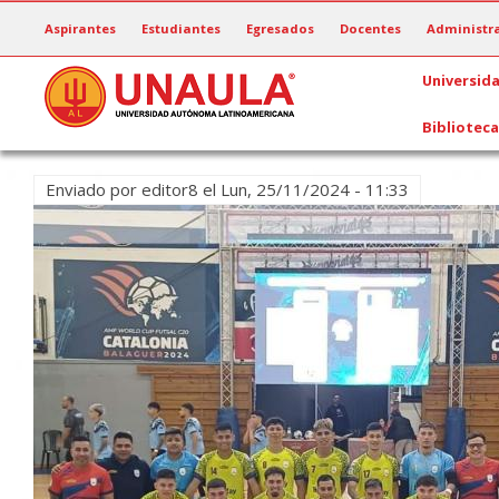
Pasar
Aspirantes
Estudiantes
Egresados
Docentes
Administra
al
contenido
Universid
principal
Biblioteca
Enviado por
editor8
el
Lun, 25/11/2024 - 11:33