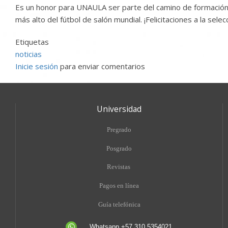
Es un honor para UNAULA ser parte del camino de formación d
más alto del fútbol de salón mundial. ¡Felicitaciones a la sel
Etiquetas
noticias
Inicie sesión
para enviar comentarios
Universidad
Pregrado
Posgrado
Revistas
Pagos en línea
Guía telefónica
Whatsapp +57 310 5354021