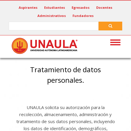
Pasar
Aspirantes
Estudiantes
Egresados
Docentes
al
Administrativos
Fundadores
contenido
principal
Search
Search
Toggle
navigat
Tratamiento de datos
personales.
UNAULA
solicita su autorización para la
recolección, almacenamiento, administración y
tratamiento de sus datos personales, incluyendo
los datos de identificación, demográficos,