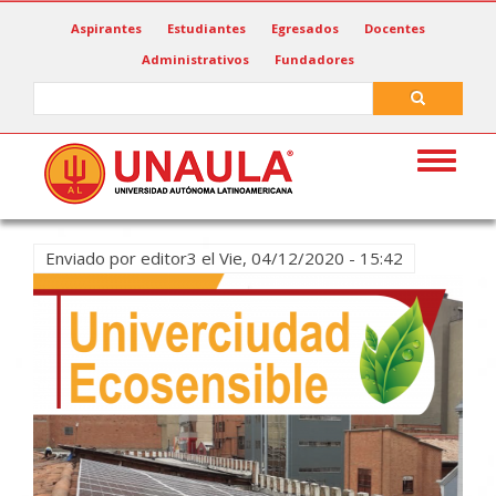
Pasar
Aspirantes
Estudiantes
Egresados
Docentes
al
Administrativos
Fundadores
contenido
principal
Search
Search
Toggle
navigat
Enviado por
editor3
el
Vie, 04/12/2020 - 15:42