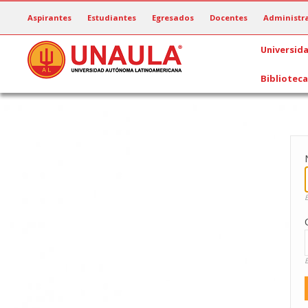
Pasar
Aspirantes
Estudiantes
Egresados
Docentes
Administra
al
contenido
Universid
principal
Biblioteca