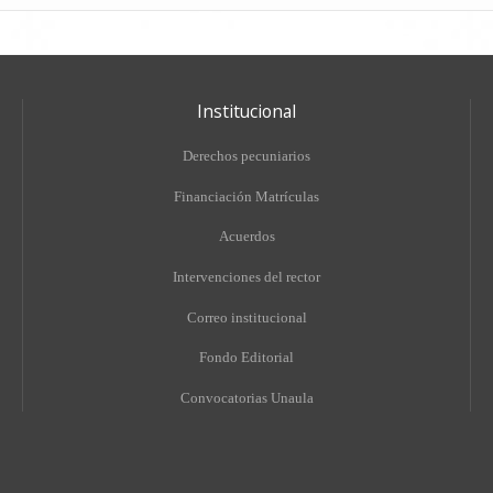
Institucional
Derechos pecuniarios
Financiación Matrículas
Acuerdos
Intervenciones del rector
Correo institucional
Fondo Editorial
Convocatorias Unaula