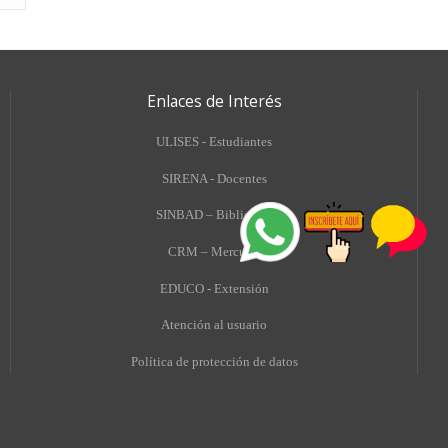
Enlaces de Interés
ULISES - Estudiantes
SIRENA - Docentes
SINBAD – Biblioteca
CRM – Mercurio
EDUCO - Extensión
A
tención al usuario
Política de protección de datos