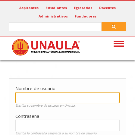
Pasar
Aspirantes
Estudiantes
Egresados
Docentes
al
Administrativos
Fundadores
contenido
principal
Search
Search
Toggle
navigat
Nombre de usuario
Escriba su nombre de usuario en Unaula.
Contraseña
Escriba la contraseña asignada a su nombre de usuario.