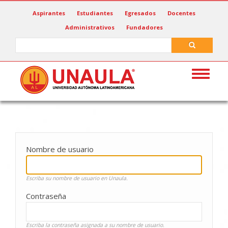
Pasar
Aspirantes
Estudiantes
Egresados
Docentes
al
Administrativos
Fundadores
contenido
principal
Search
Search
Toggle
navigat
Nombre de usuario
Escriba su nombre de usuario en Unaula.
Contraseña
Escriba la contraseña asignada a su nombre de usuario.