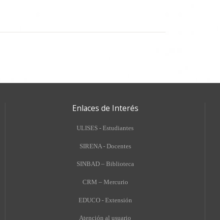
Enlaces de Interés
ULISES - Estudiantes
SIRENA - Docentes
SINBAD – Biblioteca
CRM – Mercurio
EDUCO - Extensión
A
tención al usuario