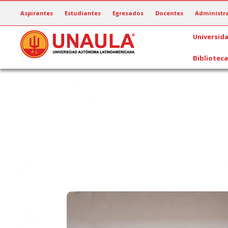
Pasar
Aspirantes
Estudiantes
Egresados
Docentes
Administra
al
contenido
Universid
principal
Biblioteca