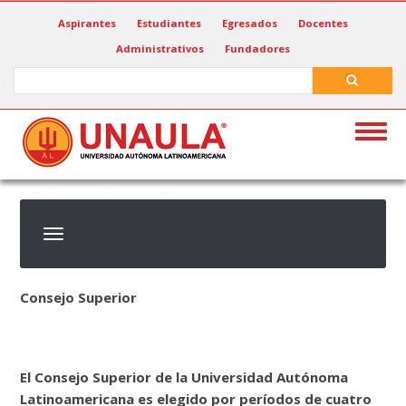
Pasar
Aspirantes
Estudiantes
Egresados
Docentes
al
Administrativos
Fundadores
contenido
principal
Search
Search
Togg
navig
Consejo Superior
El Consejo Superior de la Universidad Autónoma
Latinoamericana es elegido por períodos de cuatro