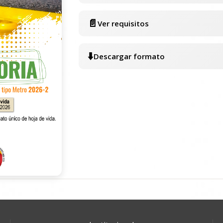
📄
Ver requisitos
⬇️
Descargar formato