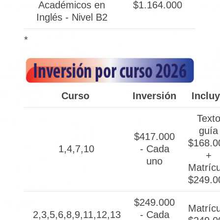
Académicos en
$1.164.000
Inglés - Nivel B2
*
Curso
Inversión
Inclu
Text
guía
$417.000
$168.0
1,4,7,10
- Cada
+
uno
Matrícu
$249.0
$249.000
Matrícu
2,3,5,6,8,9,11,12,13
- Cada