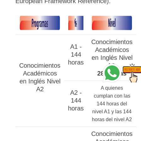
European Framework Reference).
Conocimientos
A1 -
Académicos
144
en Inglés Nivel
horas
Conocimientos
A2
Académicos
288 horas
en Inglés Nivel
A quienes
A2
A2 -
cumplan con las
144
144 horas del
horas
nivel A1 y las 144
horas del nivel A2
Conocimientos