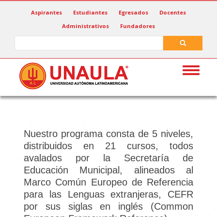
Pasar
Aspirantes
Estudiantes
Egresados
Docentes
al
Administrativos
Fundadores
contenido
principal
Search
Search
Toggle
navigat
Nuestro programa consta de 5 niveles,
distribuidos en 21 cursos, todos
avalados por la Secretaría de
Educación Municipal, alineados al
Marco Común Europeo de Referencia
para las Lenguas extranjeras, CEFR
por sus siglas en inglés (Common