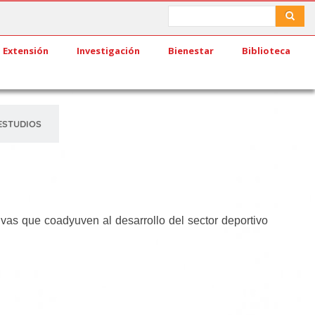
Search
Search
Extensión
Investigación
Bienestar
Biblioteca
ESTUDIOS
ivas que coadyuven al desarrollo del sector deportivo