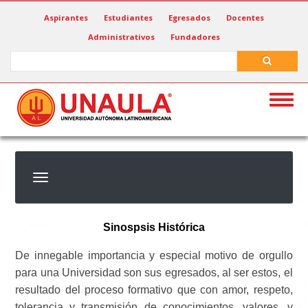
Pasar
Aspirantes
Estudiantes
Egresados
Docentes
al
Administrativos
Fundadores
contenido
principal
Search
Search
Togg
navig
Sinospsis Histórica
De innegable importancia y especial motivo de orgullo
para una Universidad son sus egresados, al ser estos, el
resultado del proceso formativo que con amor, respeto,
tolerancia y transmisión de conocimientos, valores, y