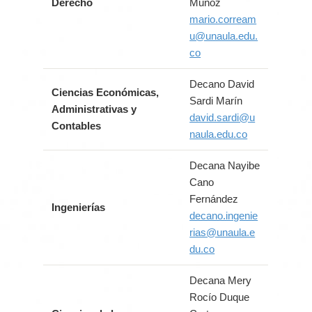
Derecho
Muñoz
mario.corream
u@unaula.edu.
co
Decano David
Ciencias Económicas,
Sardi Marín
Administrativas y
david.sardi@u
Contables
naula.edu.co
Decana Nayibe
Cano
Fernández
Ingenierías
decano.ingenie
rias@unaula.e
du.co
Decana Mery
Rocío Duque