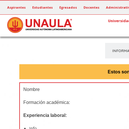
Pasar
Aspirantes
Estudiantes
Egresados
Docentes
Administrati
al
contenido
Universida
principal
INFORMA
Estos son
Nombre
Formación académica:
Experiencia laboral:
Info