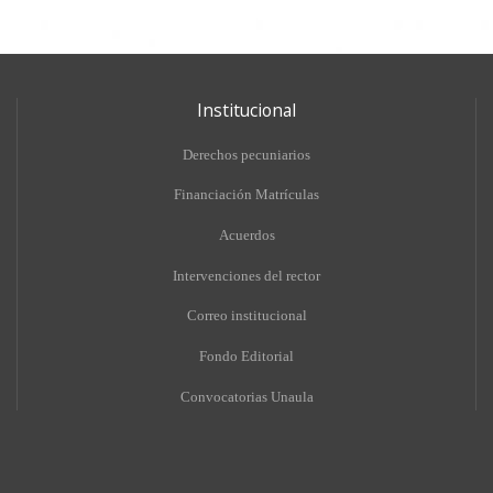
Institucional
Derechos pecuniarios
Financiación Matrículas
Acuerdos
Intervenciones del rector
Correo institucional
Fondo Editorial
Convocatorias Unaula