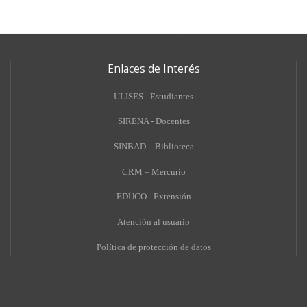
Enlaces de Interés
ULISES - Estudiantes
SIRENA - Docentes
SINBAD – Biblioteca
CRM – Mercurio
EDUCO - Extensión
A
tención al usuario
Política de protección de datos