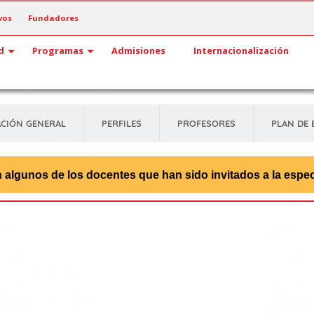
vos
Fundadores
d
Programas
Admisiones
Internacionalización
CIÓN GENERAL
PERFILES
PROFESORES
PLAN DE 
 algunos de los docentes que han sido invitados a la espec