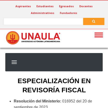
Pasar
Aspirantes
Estudiantes
Egresados
Docentes
al
Administrativos
Fundadores
contenido
principal
Search
Search
Togg
navig
ESPECIALIZACIÓN EN
REVISORÍA FISCAL
Resolución del Ministerio:
016952 del 20 de
septiembre de 2023