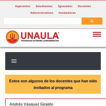
Pasar
Aspirantes
Estudiantes
Egresados
Docentes
al
Administrativos
Fundadores
contenido
principal
Search
Search
Togg
navig
Estos son algunos de los docentes que han sido
invitados al programa
Andrés Vásquez Giraldo