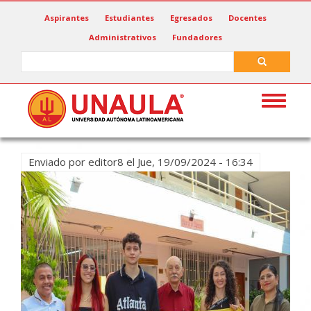
Pasar
Aspirantes
Estudiantes
Egresados
Docentes
al
Administrativos
Fundadores
contenido
principal
Search
Search
Toggle
navigat
Enviado por
editor8
el
Jue, 19/09/2024 - 16:34