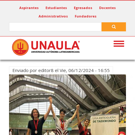
Pasar
Aspirantes
Estudiantes
Egresados
Docentes
al
Administrativos
Fundadores
contenido
principal
Search
Search
Toggle
navigat
Enviado por
editor8
el
Vie, 06/12/2024 - 16:55