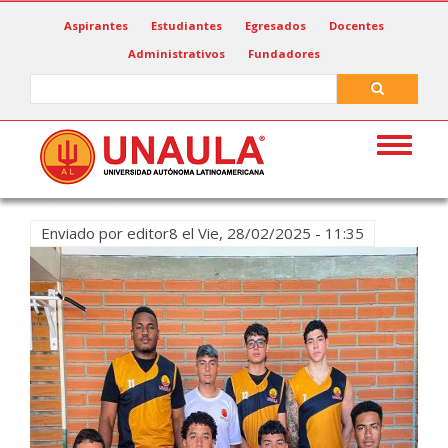
Pasar
Aspirantes
Estudiantes
Egresados
Docentes
al
Administrativos
Fundadores
contenido
principal
Search
Search
Toggle
navigat
Enviado por
editor8
el
Vie, 28/02/2025 - 11:35