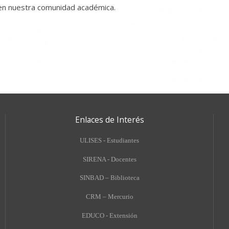
 en nuestra comunidad académica.
Enlaces de Interés
ULISES - Estudiantes
SIRENA - Docentes
SINBAD – Biblioteca
CRM – Mercurio
EDUCO - Extensión