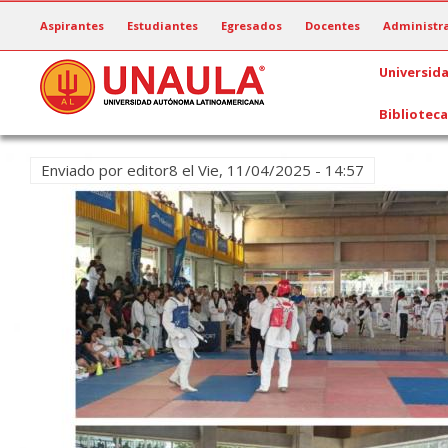
Pasar
Aspirantes
Estudiantes
Egresados
Docentes
Administra
al
contenido
Universid
principal
Biblioteca
Enviado por
editor8
el
Vie, 11/04/2025 - 14:57