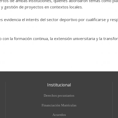
xpertos de ambas instituciones, quienes abordaron temas como pl
io y gestión de proyectos en contextos locales.
s evidencia el interés del sector deportivo por cualificarse y re
con la formación continua, la extensión universitaria y la transfo
Institucional
Derechos pecuniarios
Financiación Matrículas
Acuerdos