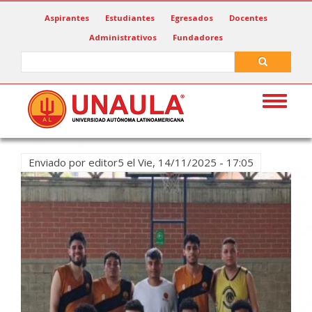
Pasar
Aspirantes
Estudiantes
Egresados
Docentes
al
Administrativos
Fundadores
contenido
principal
Search
Search
Toggle
navigat
Enviado por
editor5
el
Vie, 14/11/2025 - 17:05