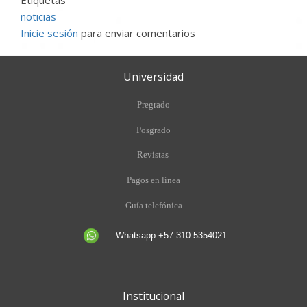
Etiquetas
noticias
Inicie sesión
para enviar comentarios
Universidad
Pregrado
Posgrado
Revistas
Pagos en línea
Guía telefónica
Whatsapp +57 310 5354021
Institucional