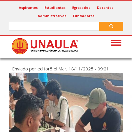
Pasar
Aspirantes
Estudiantes
Egresados
Docentes
al
Administrativos
Fundadores
contenido
principal
Search
Search
Toggle
navigat
Enviado por
editor5
el
Mar, 18/11/2025 - 09:21