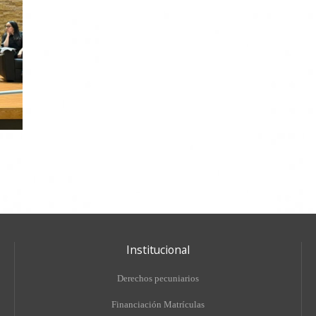
Institucional
Derechos pecuniarios
Financiación Matrículas