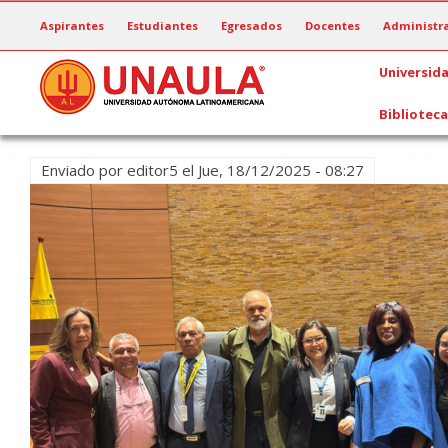
Pasar
Aspirantes
Estudiantes
Egresados
Docentes
Administra
al
contenido
Universid
principal
Biblioteca
Enviado por
editor5
el
Jue, 18/12/2025 - 08:27