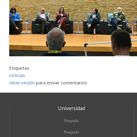
Etiquetas
noticias
Inicie sesión
para enviar comentarios
Universidad
Pregrado
Posgrado