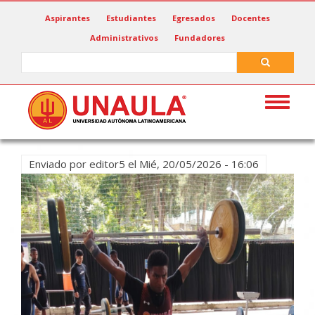
Pasar
Aspirantes
Estudiantes
Egresados
Docentes
al
Administrativos
Fundadores
contenido
principal
Search
Search
Toggle
navigat
Enviado por
editor5
el
Mié, 20/05/2026 - 16:06