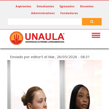
Pasar
Aspirantes
Estudiantes
Egresados
Docentes
al
Administrativos
Fundadores
contenido
principal
Search
Search
Toggle
navigat
Enviado por
editor5
el
Mar, 26/05/2026 - 08:31