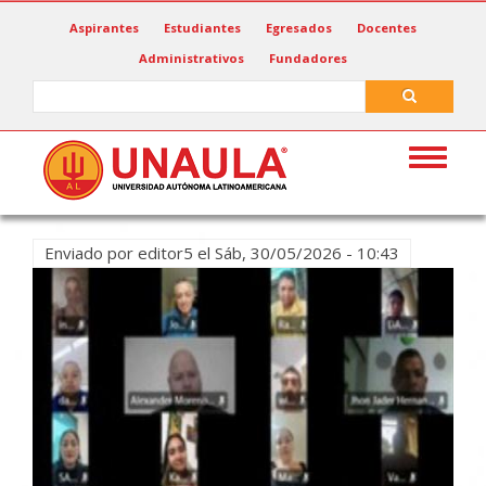
Pasar
Aspirantes
Estudiantes
Egresados
Docentes
al
Administrativos
Fundadores
contenido
principal
Search
Search
Toggle
navigat
Enviado por
editor5
el
Sáb, 30/05/2026 - 10:43