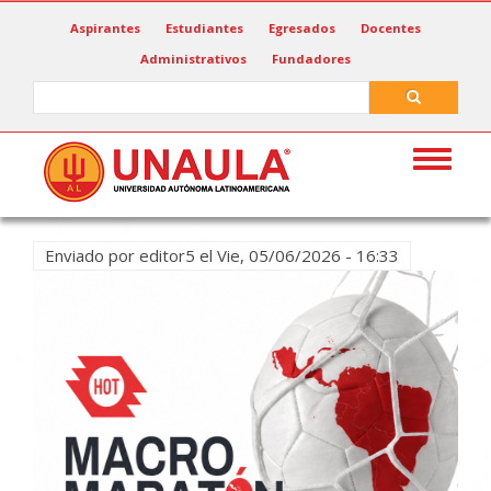
Pasar
Aspirantes
Estudiantes
Egresados
Docentes
al
Administrativos
Fundadores
contenido
principal
Search
Search
Toggle
navigat
Enviado por
editor5
el
Vie, 05/06/2026 - 16:33